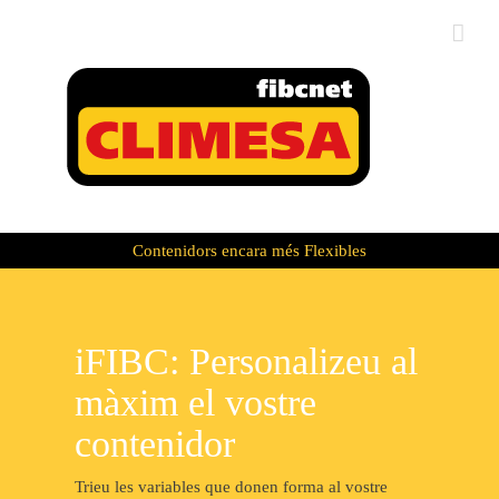
Skip
to
content
Contenidors encara més Flexibles
iFIBC: Personalizeu al
màxim el vostre
contenidor
Trieu les variables que donen forma al vostre