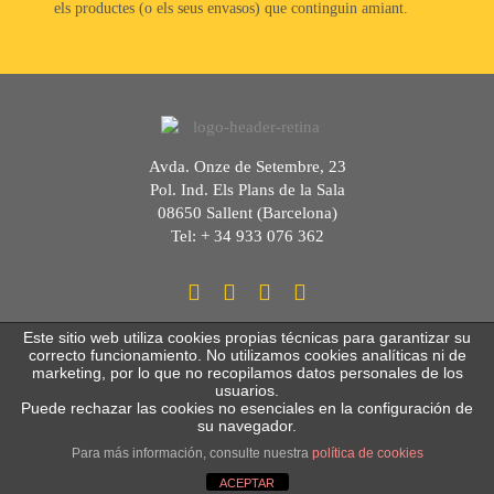
els productes (o els seus envasos) que continguin amiant.
Avda. Onze de Setembre, 23
Pol. Ind. Els Plans de la Sala
08650 Sallent (Barcelona)
Tel: + 34 933 076 362
Este sitio web utiliza cookies propias técnicas para garantizar su
correcto funcionamiento. No utilizamos cookies analíticas ni de
marketing, por lo que no recopilamos datos personales de los
usuarios.
Puede rechazar las cookies no esenciales en la configuración de
CLIMESA
| © Copyright
2026 | Todos los derechos
su navegador.
reservados |
Información legal
|
Avisos Oficiales
|
(+34) 933
Para más información, consulte nuestra
política de cookies
076 362 |
E-mail
ACEPTAR