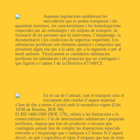
Aquestes legislacions estableixen les
mercaderies que es poden transportar i les
quantitats màximes, les característiques i les homologacions
requerides per als embalatges i els mitjans de transport, la
formació de les persones que hi intervenen, l’etiquetatge, la
documentació i les condicions de seguretat requerides. Les
substàncies perilloses són elements químics i compostos que
presenten algun risc per a la salut, per a la seguretat o per al
medi ambient. Tècnicament es consideren substàncies
perilloses les substàncies i els preparats que en continguin i
que figurin a l’annex I de la Directiva 67/548/CE.
En el cas de l’amiant, tant el transport com el
tractament dels residus d’aquest material
s’han de dur a terme d’acord amb la normativa vigent (Llei
10/98 de Residus, BOE 96).
El RD 1406/1989 (BOE 278), relatiu a les limitacions a la
comercialització i l’ús de determinades substàncies i preparats
perillosos, imposa que tots els productes o envasos que
continguin amiant han de complir les disposicions especials
referents a l’etiquetatge que s’indiquen a l’Annex II d’aquest
decret, en què s’especifica el tipus d’etiqueta que han de tenir